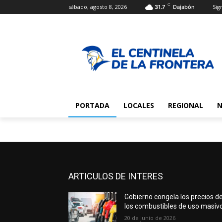
C
sábado, agosto 8, 2026
Sign
31.7
Dajabón
PORTADA
LOCALES
REGIONAL
N
ARTICULOS DE INTERES
Gobierno congela los precios d
los combustibles de uso masiv
20 de junio de 2026