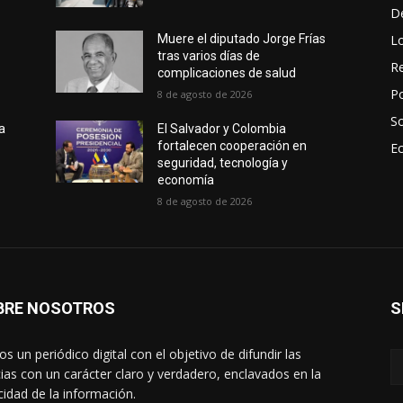
D
L
Muere el diputado Jorge Frías
tras varios días de
Re
complicaciones de salud
Po
8 de agosto de 2026
S
ca
El Salvador y Colombia
fortalecen cooperación en
E
seguridad, tecnología y
economía
8 de agosto de 2026
BRE NOSOTROS
S
s un periódico digital con el objetivo de difundir las
cias con un carácter claro y verdadero, enclavados en la
cidad de la información.