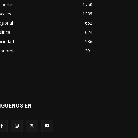
eportes
1750
ocales
1235
gional
652
lítica
624
ociedad
536
conomía
391
IGUENOS EN