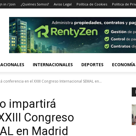
n in / Join
¿Quiénes Somos?
Aviso Legal
Política de Cookies
Política de Pri
ACIONALES
INTERNACIONALES
DEPORTES
ECONOMÍA
 conferencia en el XXIII Congreso Internacional SEMAL en...
o impartirá
 XXIII Congreso
MAL en Madrid