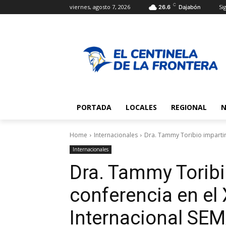
C
viernes, agosto 7, 2026
Sig
26.6
Dajabón
PORTADA
LOCALES
REGIONAL
N
Home
Internacionales
Dra. Tammy Toribio impartirá
Internacionales
Dra. Tammy Toribi
conferencia en el
Internacional SE