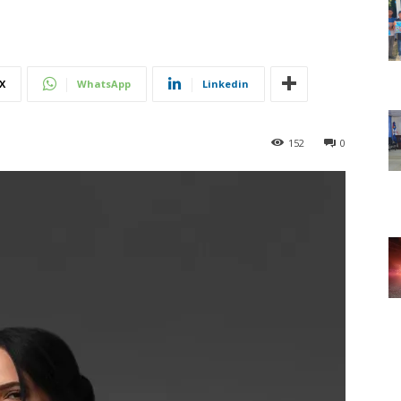
X
WhatsApp
Linkedin
152
0