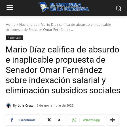
Home
Nacionales
Mario Díaz califica de absurdo e inaplicable
propuesta de Senador Omar Fernández...
Nacionales
Mario Díaz califica de absurdo
e inaplicable propuesta de
Senador Omar Fernández
sobre indexación salarial y
eliminación subsidios sociales
By
Luis Cruz
6 de noviembre de 2025
Facebook
X
WhatsApp