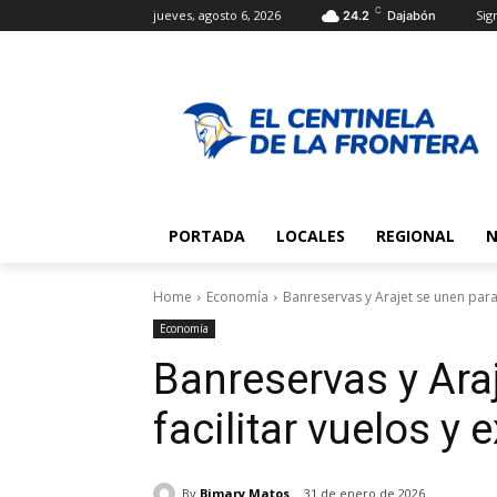
C
jueves, agosto 6, 2026
Sign
24.2
Dajabón
PORTADA
LOCALES
REGIONAL
N
Home
Economía
Banreservas y Arajet se unen para 
Economía
Banreservas y Ara
facilitar vuelos y 
By
Bimary Matos
31 de enero de 2026