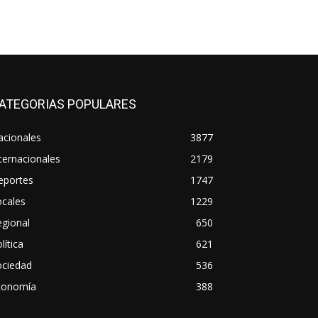
ATEGORIAS POPULARES
acionales
3877
ternacionales
2179
eportes
1747
ocales
1229
gional
650
lítica
621
ociedad
536
conomía
388