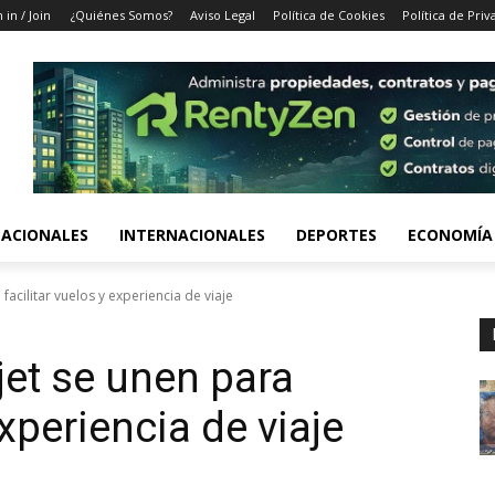
 in / Join
¿Quiénes Somos?
Aviso Legal
Política de Cookies
Política de Priv
ACIONALES
INTERNACIONALES
DEPORTES
ECONOMÍA
facilitar vuelos y experiencia de viaje
jet se unen para
experiencia de viaje