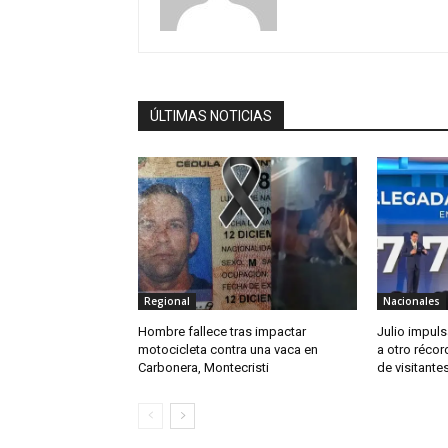
ÚLTIMAS NOTICIAS
Regional
Nacionales
Hombre fallece tras impactar
Julio impul
motocicleta contra una vaca en
a otro récor
Carbonera, Montecristi
de visitante