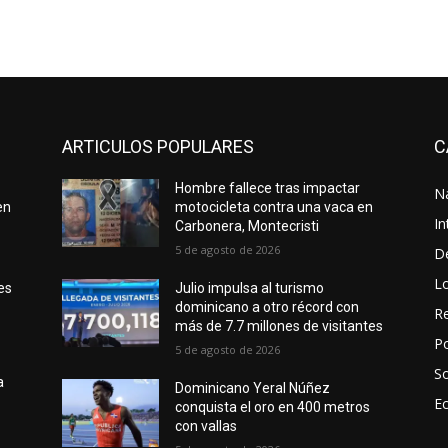
ARTICULOS POPULARES
C
Hombre fallece tras impactar
N
en
motocicleta contra una vaca en
In
Carbonera, Montecristi
5 de agosto de 2026
D
L
es
Julio impulsa al turismo
o
dominicano a otro récord con
Re
más de 7.7 millones de visitantes
Po
5 de agosto de 2026
S
a
Dominicano Yeral Núñez
E
conquista el oro en 400 metros
con vallas