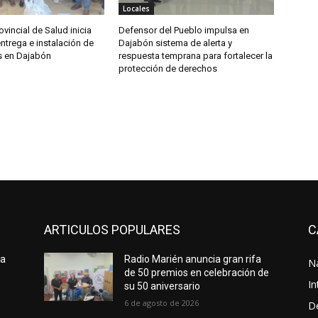
Locales
ovincial de Salud inicia
Defensor del Pueblo impulsa en
ntrega e instalación de
Dajabón sistema de alerta y
s en Dajabón
respuesta temprana para fortalecer la
protección de derechos
ARTICULOS POPULARES
C
 a
Radio Marién anuncia gran rifa
N
de 50 premios en celebración de
In
su 50 aniversario
6 de agosto de 2026
D