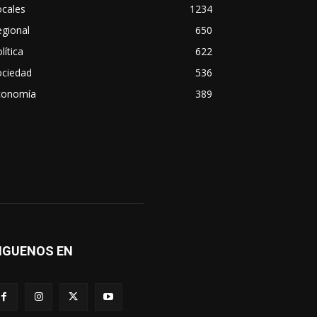
ocales
1234
gional
650
lítica
622
ociedad
536
conomía
389
IGUENOS EN