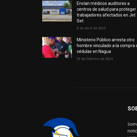
Envían médicos auditores a
centros de salud para proteger
trabajadores afectados en Jet
Set
8 de abril de 2025
Ministerio Público arresta otro
hombre vinculado a la compra 
cédulas en Nagua
29 de febrero de 2024
SO
Somo
noti