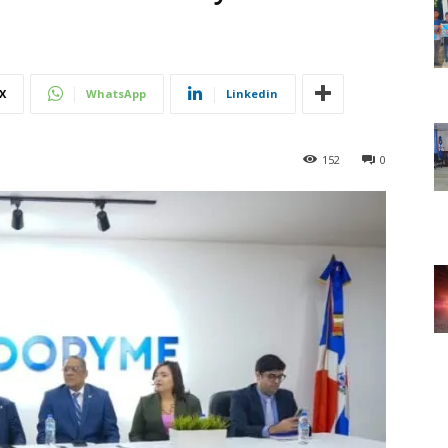
X
WhatsApp
Linkedin
152
0