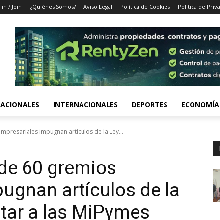
 in / Join
¿Quiénes Somos?
Aviso Legal
Política de Cookies
Política de Priv
ACIONALES
INTERNACIONALES
DEPORTES
ECONOMÍA
resariales impugnan artículos de la Ley...
de 60 gremios
ugnan artículos de la
ctar a las MiPymes