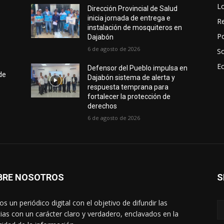
L
Dirección Provincial de Salud
inicia jornada de entrega e
Re
instalación de mosquiteros en
Po
Dajabón
6 de agosto de 2026
S
E
Defensor del Pueblo impulsa en
de
Dajabón sistema de alerta y
respuesta temprana para
fortalecer la protección de
derechos
6 de agosto de 2026
BRE NOSOTROS
S
s un periódico digital con el objetivo de difundir las
cias con un carácter claro y verdadero, enclavados en la