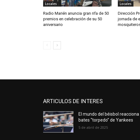
Locales
Locales
Radio Marién anuncia gran rifa de 50
Dirección Pr
premios en celebración de su 50
jornada de e
aniversario
mosquitero
ARTICULOS DE INTERES
El mundo del béisbol reacciona
bates “torpedo” de Yankees
5 de abril de 2025