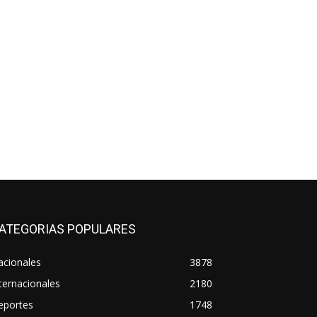
ATEGORIAS POPULARES
acionales
3878
ternacionales
2180
eportes
1748