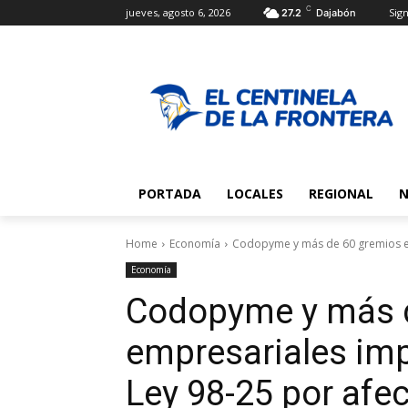
C
jueves, agosto 6, 2026
Sign
27.2
Dajabón
PORTADA
LOCALES
REGIONAL
N
Home
Economía
Codopyme y más de 60 gremios emp
Economía
Codopyme y más 
empresariales imp
Ley 98-25 por afe