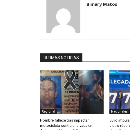
Bimary Matos
ÚLTIMAS NOTICIAS
Regional
Nacionales
Hombre fallece tras impactar
Julio impul
motocicleta contra una vaca en
a otro récor