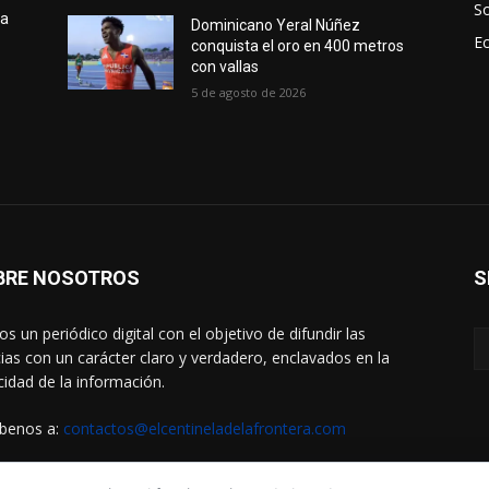
S
 a
Dominicano Yeral Núñez
E
conquista el oro en 400 metros
con vallas
5 de agosto de 2026
BRE NOSOTROS
S
s un periódico digital con el objetivo de difundir las
cias con un carácter claro y verdadero, enclavados en la
cidad de la información.
íbenos a:
contactos@elcentineladelafrontera.com