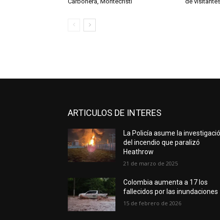
Carbonera, Montecristi
de visitante
ARTICULOS DE INTERES
La Policía asume la investigaci
del incendio que paralizó
Heathrow
21 de marzo de 2025
Colombia aumenta a 17 los
fallecidos por las inundaciones
15 de febrero de 2026