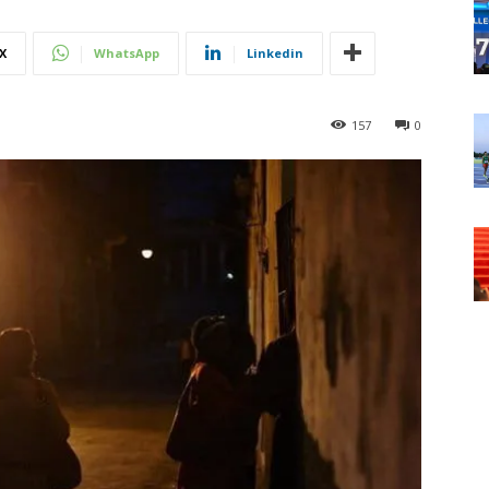
X
WhatsApp
Linkedin
157
0