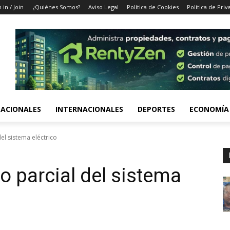
 in / Join
¿Quiénes Somos?
Aviso Legal
Política de Cookies
Política de Priv
ACIONALES
INTERNACIONALES
DEPORTES
ECONOMÍA
el sistema eléctrico
o parcial del sistema