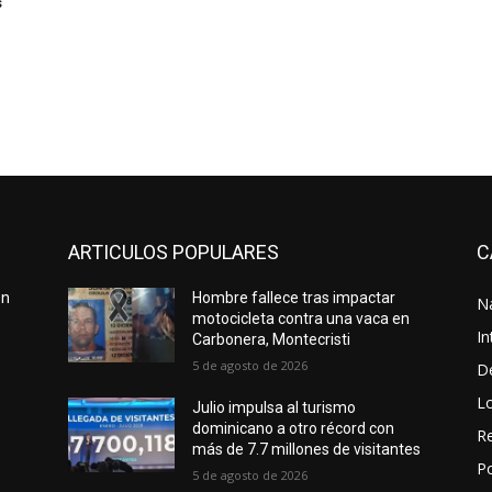
s
ARTICULOS POPULARES
C
ón
Hombre fallece tras impactar
N
motocicleta contra una vaca en
In
Carbonera, Montecristi
5 de agosto de 2026
D
L
Julio impulsa al turismo
dominicano a otro récord con
Re
más de 7.7 millones de visitantes
Po
5 de agosto de 2026