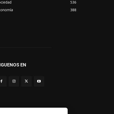
ociedad
536
conomía
388
IGUENOS EN