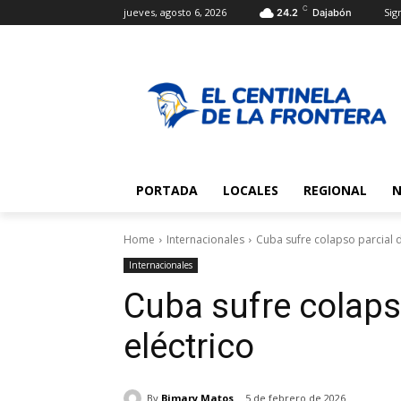
C
jueves, agosto 6, 2026
Sign
24.2
Dajabón
PORTADA
LOCALES
REGIONAL
N
Home
Internacionales
Cuba sufre colapso parcial d
Internacionales
Cuba sufre colaps
eléctrico
By
Bimary Matos
5 de febrero de 2026