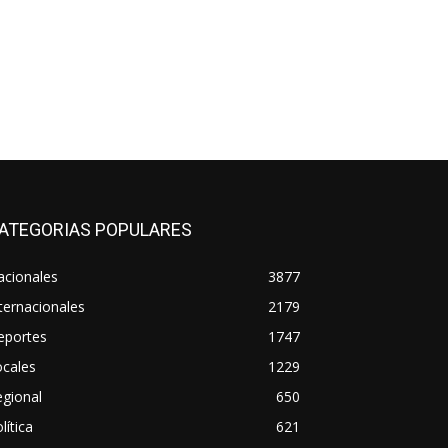
ATEGORIAS POPULARES
acionales
3877
ternacionales
2179
eportes
1747
ocales
1229
gional
650
lítica
621