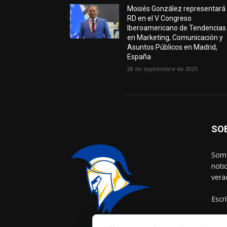
Moisés González representará
RD en el V Congreso
Iberoamericano de Tendencias
en Marketing, Comunicación y
Asuntos Públicos en Madrid,
España
28 de septiembre de 2025
SO
Somo
noti
vera
Escr