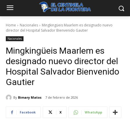
Home
Nacionales
Mingkingüeis Maarlem es designado nuevo
director del Hospital Salvador Bienvenido Gautier
Nacionales
Mingkingüeis Maarlem es
designado nuevo director del
Hospital Salvador Bienvenido
Gautier
By
Bimary Matos
7 de febrero de 2026
Facebook
X
WhatsApp