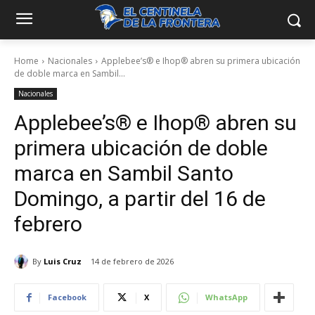
Home
Nacionales
Applebee’s® e Ihop® abren su primera ubicación
de doble marca en Sambil...
Nacionales
Applebee’s® e Ihop® abren su
primera ubicación de doble
marca en Sambil Santo
Domingo, a partir del 16 de
febrero
By
Luis Cruz
14 de febrero de 2026
Facebook
X
WhatsApp