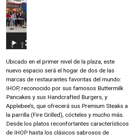
r
o
d
u
c
0
0
t
0
2
:
:
0
1
o
0
8
Ubicado en el primer nivel de la plaza, este
r
nuevo espacio será el hogar de dos de las
d
e
marcas de restaurantes favoritas del mundo:
v
IHOP, reconocido por sus famosos Buttermilk
í
Pancakes y sus Handcrafted Burgers, y
d
Applebee’s, que ofrecerá sus Premium Steaks a
e
la parrilla (Fire Grilled), cócteles y mucho más.
o
Desde los platos reconfortantes característicos
de IHOP hasta los clásicos sabrosos de