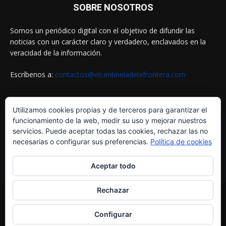
SOBRE NOSOTROS
Somos un periódico digital con el objetivo de difundir las
noticias con un carácter claro y verdadero, enclavados en la
veracidad de la información.
Escríbenos a:
contactos@elcentineladelafrontera.com
Utilizamos cookies propias y de terceros para garantizar el
SIGUENOS EN
funcionamiento de la web, medir su uso y mejorar nuestros
servicios. Puede aceptar todas las cookies, rechazar las no
necesarias o configurar sus preferencias.
Política de cookies
Aceptar todo
Rechazar
© ELCENTINELADELAFRONTERA.COM by
MultiServicios Helena
¿Quiénes Somos?
Aviso Legal
Política de Cookies
Configurar
Política de Privacidad
Contactos