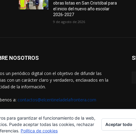
obras listas en San Cristóbal para
el inicio del nuevo año escolar
2026-2027
9 de agosto de 2026
BRE NOSOTROS
S
s un periódico digital con el objetivo de difundir las
cias con un carácter claro y verdadero, enclavados en la
cidad de la información.
íbenos a:
contactos@elcentineladelafrontera.com
ros para garantizar el funcionamiento de la web,
Aceptar todo
cios. Puede aceptar todas las cookies, rechazar
eferencias.
Política de cookies
¿Quiénes Somos?
Aviso Legal
 Helena