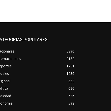
ATEGORIAS POPULARES
acionales
3890
ternacionales
2182
eportes
1751
ocales
1236
gional
653
lítica
626
ociedad
536
conomía
392