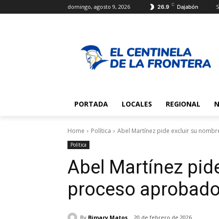
C
domingo, agosto 9, 2026
S
26.9
Dajabón
PORTADA
LOCALES
REGIONAL
N
Home
Política
Abel Martínez pide excluir su nombr
Política
Abel Martínez pid
proceso aprobado 
By
Bimary Matos
20 de febrero de 2026