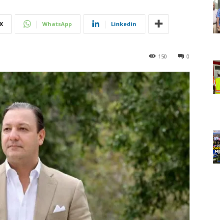
X
WhatsApp
Linkedin
150
0