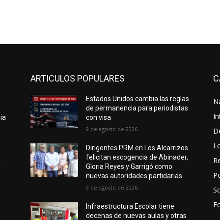
ARTICULOS POPULARES
C
Estados Unidos cambia las reglas
N
de permanencia para periodistas
In
ia
con visa
9 de agosto de 2026
D
L
Dirigentes PRM en Los Alcarrizos
felicitan escogencia de Abinader,
Re
e
Gloria Reyes y Garrigó como
Po
nuevas autoridades partidarias
9 de agosto de 2026
S
E
Infraestructura Escolar tiene
decenas de nuevas aulas y otras