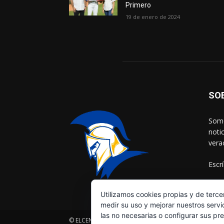
Primero
19 de enero de 2024
SO
Somo
noti
vera
Escr
Utilizamos cookies propias y de terce
medir su uso y mejorar nuestros servi
las no necesarias o configurar sus pr
© ELCENTINELADELAFRONTERA.COM by
MultiServicios