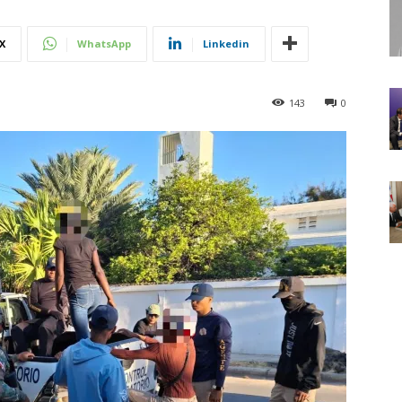
X
WhatsApp
Linkedin
143
0