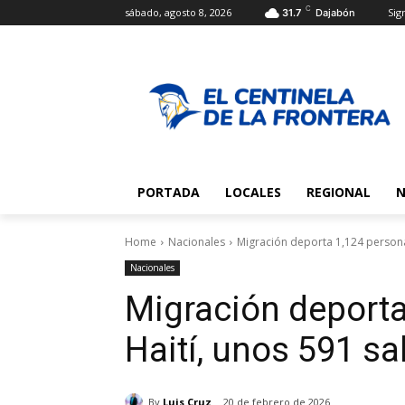
C
sábado, agosto 8, 2026
Sign
31.7
Dajabón
PORTADA
LOCALES
REGIONAL
N
Home
Nacionales
Migración deporta 1,124 personas
Nacionales
Migración deporta
Haití, unos 591 sa
By
Luis Cruz
20 de febrero de 2026