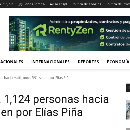
 in / Join
¿Quiénes Somos?
Aviso Legal
Política de Cookies
Política de Priv
ACIONALES
INTERNACIONALES
DEPORTES
ECONOMÍA
 hacia Haití, unos 591 salen por Elías Piña
 1,124 personas hacia
len por Elías Piña