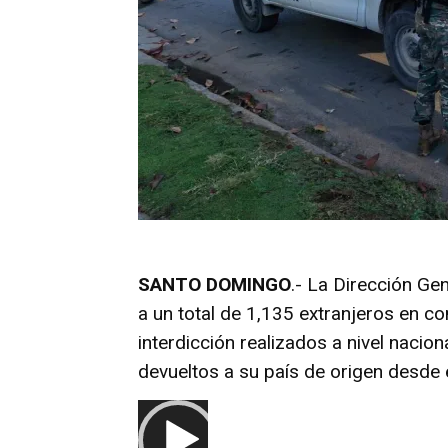
SANTO DOMINGO
.- La Dirección G
a un total de 1,135 extranjeros en co
interdicción realizados a nivel nacio
devueltos a su país de origen desde e
R
e