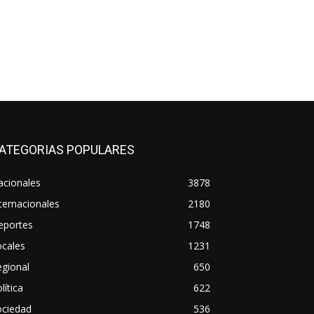
ATEGORIAS POPULARES
acionales
3878
ternacionales
2180
eportes
1748
ocales
1231
gional
650
lítica
622
ociedad
536