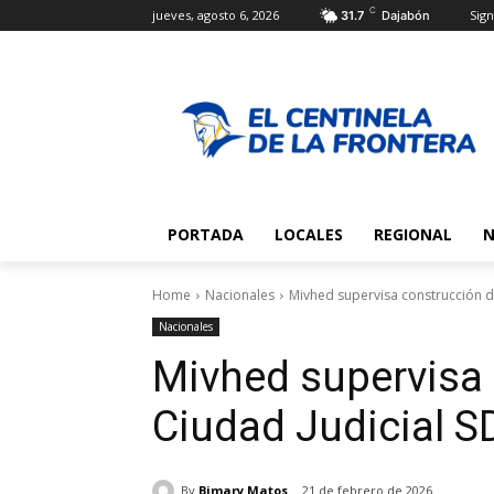
C
jueves, agosto 6, 2026
Sign
31.7
Dajabón
PORTADA
LOCALES
REGIONAL
N
Home
Nacionales
Mivhed supervisa construcción d
Nacionales
Mivhed supervisa 
Ciudad Judicial 
By
Bimary Matos
21 de febrero de 2026