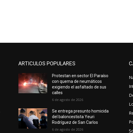
ARTICULOS POPULARES
C
e
Protestan en sector El Paraíso
N
con quema de neumáticos
In
exigiendo el asfaltado de sus
calles
D
6 de agosto de 2026
L
a
Se entrega presunto homicida
Re
del baloncestista Yeuri
Po
Rodríguez de San Carlos
6 de agosto de 2026
S