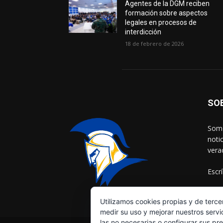
Agentes de la DGM reciben
formación sobre aspectos
legales en procesos de
interdicción
18 de febrero de 2026
SO
Somo
noti
vera
Escr
Utilizamos cookies propias y de terce
medir su uso y mejorar nuestros servi
las no necesarias o configurar sus pr