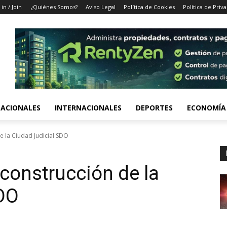
 in / Join
¿Quiénes Somos?
Aviso Legal
Política de Cookies
Política de Priv
ACIONALES
INTERNACIONALES
DEPORTES
ECONOMÍA
e la Ciudad Judicial SDO
construcción de la
SDO