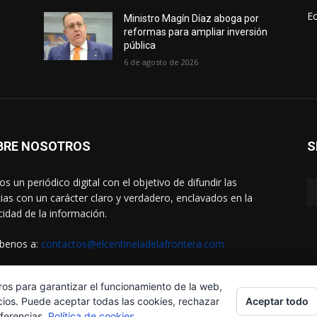
E
Ministro Magín Díaz aboga por
reformas para ampliar inversión
pública
6 de agosto de 2026
BRE NOSOTROS
S
s un periódico digital con el objetivo de difundir las
cias con un carácter claro y verdadero, enclavados en la
cidad de la información.
íbenos a:
contactos@elcentineladelafrontera.com
ros para garantizar el funcionamiento de la web,
Aceptar todo
cios. Puede aceptar todas las cookies, rechazar
eferencias.
Política de cookies