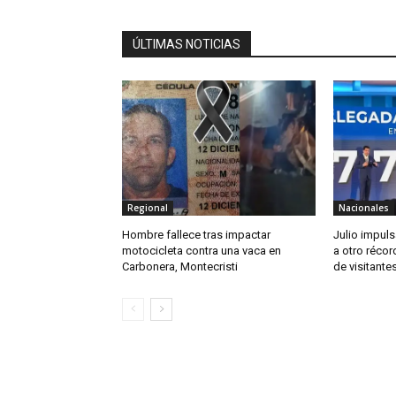
ÚLTIMAS NOTICIAS
Regional
Nacionales
Hombre fallece tras impactar
Julio impul
motocicleta contra una vaca en
a otro récor
Carbonera, Montecristi
de visitante