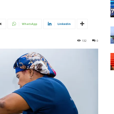
X
WhatsApp
Linkedin
132
0