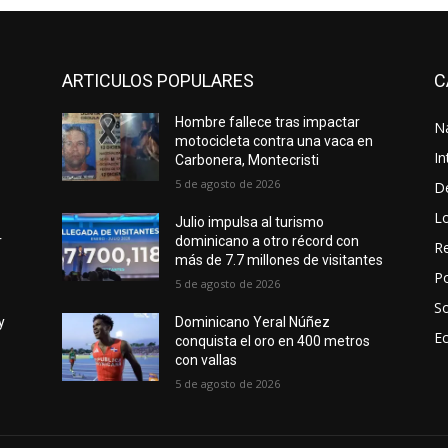
ARTICULOS POPULARES
C
Hombre fallece tras impactar
N
motocicleta contra una vaca en
In
Carbonera, Montecristi
5 de agosto de 2026
D
L
Julio impulsa al turismo
r
dominicano a otro récord con
Re
más de 7.7 millones de visitantes
Po
5 de agosto de 2026
S
y
Dominicano Yeral Núñez
E
conquista el oro en 400 metros
con vallas
5 de agosto de 2026