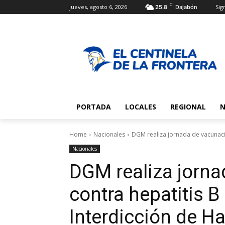
C
jueves, agosto 6, 2026
Sign
25.8
Dajabón
PORTADA
LOCALES
REGIONAL
N
Home
Nacionales
DGM realiza jornada de vacunació
Nacionales
DGM realiza jorn
contra hepatitis B
Interdicción de H