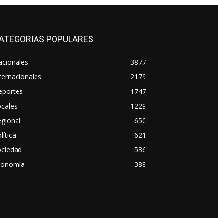
ATEGORIAS POPULARES
acionales
3877
ternacionales
2179
eportes
1747
ocales
1229
gional
650
lítica
621
ociedad
536
conomía
388