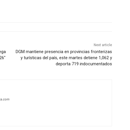
Next article
ega
DGM mantiene presencia en provincias fronterizas
26″
y turísticas del país, este martes detiene 1,062 y
deporta 719 indocumentados
era.com