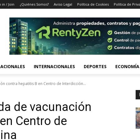
 in / Join
¿Quiénes Somos?
Aviso Legal
Política de Cookies
Política de Priv
ACIONALES
INTERNACIONALES
DEPORTES
ECONOMÍA
n contra hepatitis B en Centro de Interdicción...
ada de vacunación
 en Centro de
aina