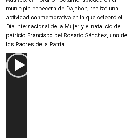
municipio cabecera de Dajabón, realizó una
actividad conmemorativa en la que celebró el
Día Internacional de la Mujer y el natalicio del
patricio Francisco del Rosario Sánchez, uno de
los Padres de la Patria.
R
e
p
r
o
d
u
c
t
o
r