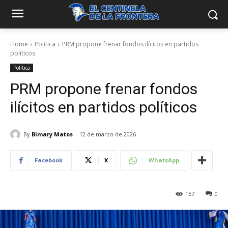
Home
Política
PRM propone frenar fondos ilícitos en partidos
políticos
Política
PRM propone frenar fondos
ilícitos en partidos políticos
By
Bimary Matos
12 de marzo de 2026
Facebook
X
WhatsApp
157
0