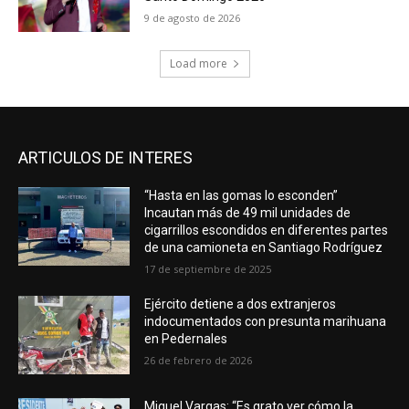
9 de agosto de 2026
Load more
ARTICULOS DE INTERES
“Hasta en las gomas lo esconden”
Incautan más de 49 mil unidades de
cigarrillos escondidos en diferentes partes
de una camioneta en Santiago Rodríguez
17 de septiembre de 2025
Ejército detiene a dos extranjeros
indocumentados con presunta marihuana
en Pedernales
26 de febrero de 2026
Miguel Vargas: “Es grato ver cómo la