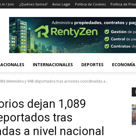
 in / Join
¿Quiénes Somos?
Aviso Legal
Política de Cookies
Política de Priv
ACIONALES
INTERNACIONALES
DEPORTES
ECONOMÍA
089 detenidos y 948 deportados tras acciones coordinadas a...
orios dejan 1,089
eportados tras
das a nivel nacional