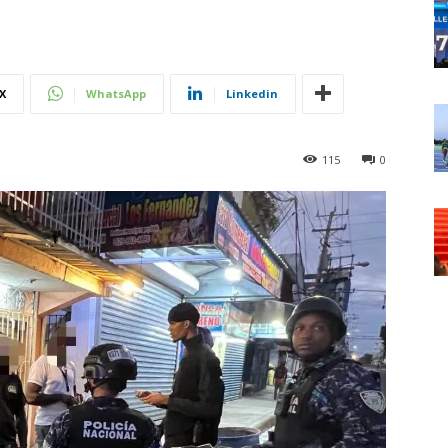
X
WhatsApp
Linkedin
115
0