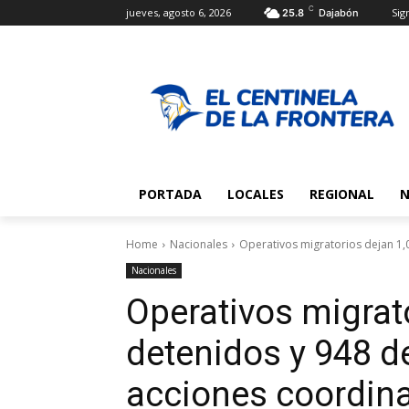
C
jueves, agosto 6, 2026
Sign
25.8
Dajabón
PORTADA
LOCALES
REGIONAL
N
Home
Nacionales
Operativos migratorios dejan 1,
Nacionales
Operativos migrat
detenidos y 948 d
acciones coordina