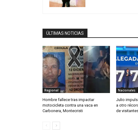
ÚLTIMAS NOTICIAS
Regional
Nacionales
Hombre fallece tras impactar
Julio impul
motocicleta contra una vaca en
a otro récor
Carbonera, Montecristi
de visitante