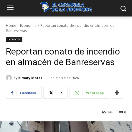
Home
Economía
Reportan conato de incendio en almacén de
Banreservas
Economía
Reportan conato de incendio
en almacén de Banreservas
By
Bimary Matos
19 de marzo de 2026
Facebook
X
WhatsApp
144
0