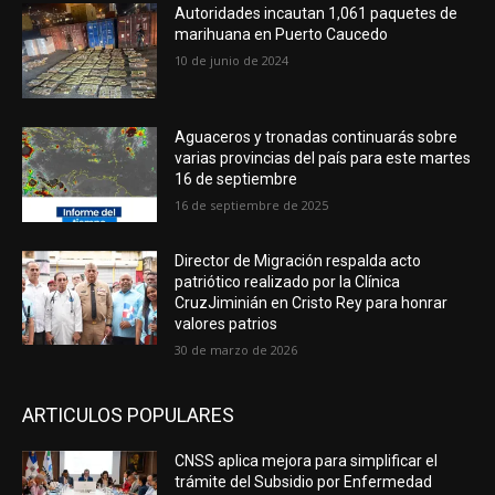
Autoridades incautan 1,061 paquetes de
marihuana en Puerto Caucedo
10 de junio de 2024
Aguaceros y tronadas continuarás sobre
varias provincias del país para este martes
16 de septiembre
16 de septiembre de 2025
Director de Migración respalda acto
patriótico realizado por la Clínica
CruzJiminián en Cristo Rey para honrar
valores patrios
30 de marzo de 2026
ARTICULOS POPULARES
CNSS aplica mejora para simplificar el
trámite del Subsidio por Enfermedad