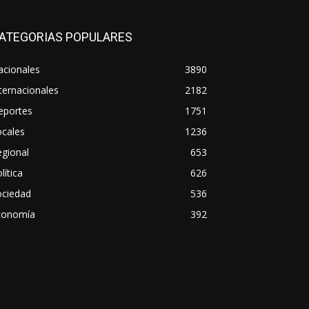
ATEGORIAS POPULARES
acionales
3890
ternacionales
2182
eportes
1751
ocales
1236
gional
653
lítica
626
ociedad
536
conomía
392