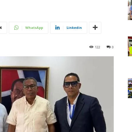
X
WhatsApp
Linkedin
122
0