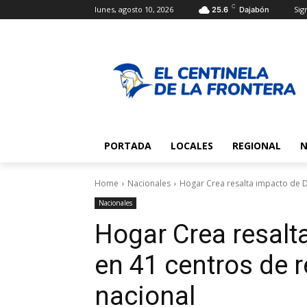
C
lunes, agosto 10, 2026
Sign
25.6
Dajabón
PORTADA
LOCALES
REGIONAL
N
Home
Nacionales
Hogar Crea resalta impacto de DA
Nacionales
Hogar Crea resal
en 41 centros de r
nacional