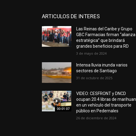
ARTICULOS DE INTERES
Las Reinas del Caribe y Grupo
GBC Farmacias firman “alianza
estratégica” que brindará
grandes beneficios para RD
3 de mayo de 2024
Intensa lluvia inunda varios
sectores de Santiago
31 de octubre de 2025
VIDEO: CESFRONT y DNCD
ocupan 20.4 libras de marihua
en un vehículo del transporte
00:01:07
público en Pedernales
26 de diciembre de 2024