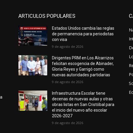
ARTICULOS POPULARES
C
Estados Unidos cambia las reglas
N
de permanencia para periodistas
In
con visa
9 de agosto de 2026
D
L
Dirigentes PRM en Los Alcarrizos
felicitan escogencia de Abinader,
Re
Gloria Reyes y Garrigó como
Po
nuevas autoridades partidarias
9 de agosto de 2026
S
E
Infraestructura Escolar tiene
na
decenas de nuevas aulas y otras
obras listas en San Cristóbal para
el inicio del nuevo año escolar
2026-2027
9 de agosto de 2026