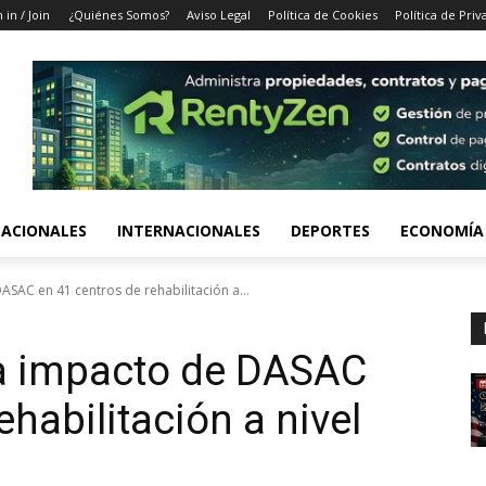
 in / Join
¿Quiénes Somos?
Aviso Legal
Política de Cookies
Política de Priv
ACIONALES
INTERNACIONALES
DEPORTES
ECONOMÍA
SAC en 41 centros de rehabilitación a...
ta impacto de DASAC
ehabilitación a nivel