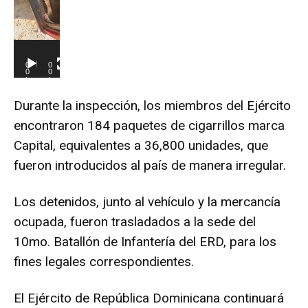
d
u
c
0
0
t
0
0
:
:
0
3
o
0
8
Durante la inspección, los miembros del Ejército
r
encontraron 184 paquetes de cigarrillos marca
d
e
Capital, equivalentes a 36,800 unidades, que
v
fueron introducidos al país de manera irregular.
í
d
Los detenidos, junto al vehículo y la mercancía
e
ocupada, fueron trasladados a la sede del
o
10mo. Batallón de Infantería del ERD, para los
fines legales correspondientes.
El Ejército de República Dominicana continuará