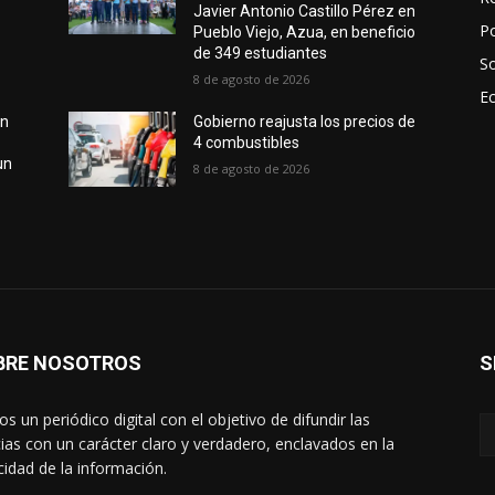
Javier Antonio Castillo Pérez en
Po
Pueblo Viejo, Azua, en beneficio
de 349 estudiantes
S
8 de agosto de 2026
E
an
Gobierno reajusta los precios de
4 combustibles
un
8 de agosto de 2026
BRE NOSOTROS
S
s un periódico digital con el objetivo de difundir las
cias con un carácter claro y verdadero, enclavados en la
cidad de la información.