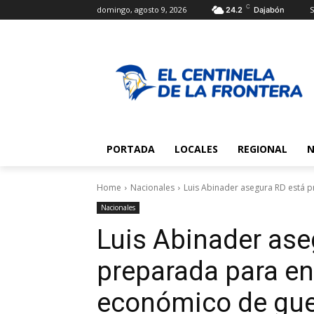
C
domingo, agosto 9, 2026
S
24.2
Dajabón
PORTADA
LOCALES
REGIONAL
N
Home
Nacionales
Luis Abinader asegura RD está p
Nacionales
Luis Abinader ase
preparada para en
económico de guer