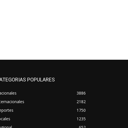
ATEGORIAS POPULARES
acionales
3886
ternacionales
2182
eportes
1750
ocales
1235
gional
652