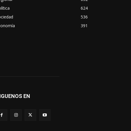
lítica
624
ociedad
536
conomía
391
IGUENOS EN