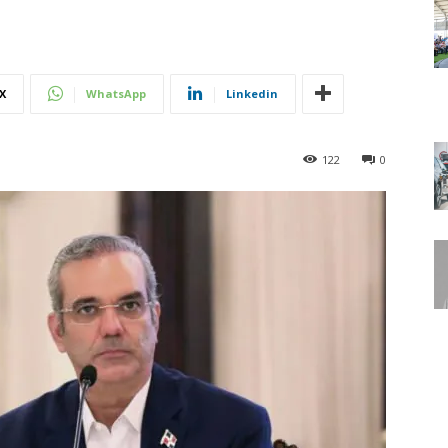
X
WhatsApp
Linkedin
122
0