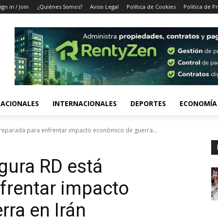
ign in / Join
¿Quiénes Somos?
Aviso Legal
Política de Cookies
Política de P
ACIONALES
INTERNACIONALES
DEPORTES
ECONOMÍA
reparada para enfrentar impacto económico de guerra...
gura RD está
frentar impacto
ra en Irán