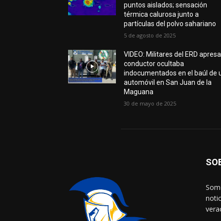
puntos aislados; sensación
térmica calurosa junto a
partículas del polvo sahariano
5 de agosto de 2025
VIDEO: Militares del ERD apres
conductor ocultaba
indocumentados en el baúl de 
automóvil en San Juan de la
Maguana
30 de mayo de 2025
SO
Somo
noti
vera