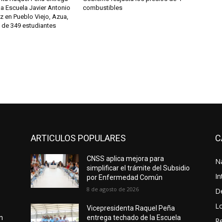
a Escuela Javier Antonio
combustibles
ez en Pueblo Viejo, Azua,
 de 349 estudiantes
ARTICULOS POPULARES
C
CNSS aplica mejora para
N
e
simplificar el trámite del Subsidio
In
por Enfermedad Común
8 de agosto de 2026
D
L
Vicepresidenta Raquel Peña
n
entrega techado de la Escuela
Re