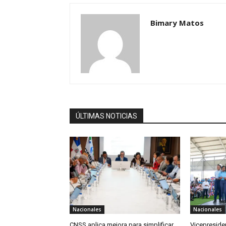
Bimary Matos
ÚLTIMAS NOTICIAS
Nacionales
Nacionales
CNSS aplica mejora para simplificar
Vicepreside