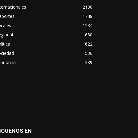
ternacionales
2180
eportes
1748
ocales
1234
gional
650
lítica
622
ociedad
536
conomía
389
IGUENOS EN