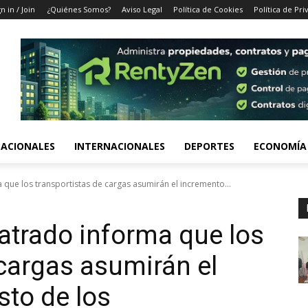
n in / Join
¿Quiénes Somos?
Aviso Legal
Política de Cookies
Política de Pri
ACIONALES
INTERNACIONALES
DEPORTES
ECONOMÍA
que los transportistas de cargas asumirán el incremento...
atrado informa que los
 cargas asumirán el
sto de los