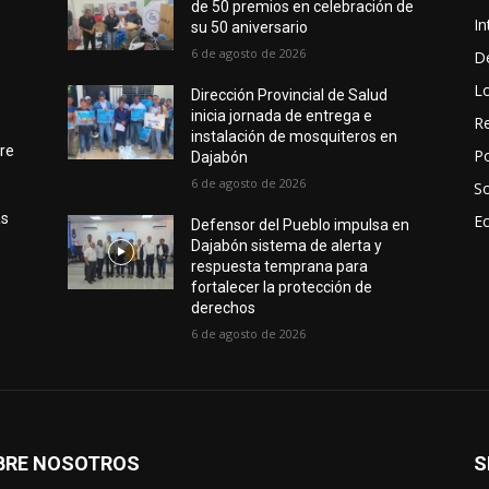
de 50 premios en celebración de
In
su 50 aniversario
6 de agosto de 2026
D
L
Dirección Provincial de Salud
inicia jornada de entrega e
Re
instalación de mosquiteros en
bre
Po
Dajabón
6 de agosto de 2026
S
as
E
Defensor del Pueblo impulsa en
Dajabón sistema de alerta y
respuesta temprana para
fortalecer la protección de
derechos
6 de agosto de 2026
BRE NOSOTROS
S