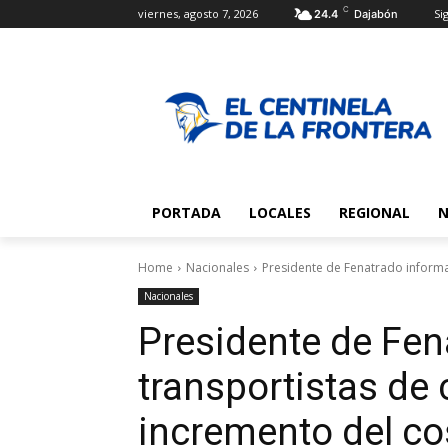
C
viernes, agosto 7, 2026
Sig
24.4
Dajabón
PORTADA
LOCALES
REGIONAL
N
Home
Nacionales
Presidente de Fenatrado informa 
Nacionales
Presidente de Fen
transportistas de
incremento del co