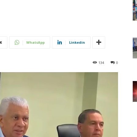
X
WhatsApp
Linkedin
134
0