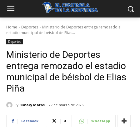
Home
Deportes
Ministerio de Deportes entrega remozado el
estadio municipal de béisbol de Elias...
Deportes
Ministerio de Deportes
entrega remozado el estadio
municipal de béisbol de Elias
Piña
By
Bimary Matos
27 de marzo de 2026
Facebook
X
WhatsApp