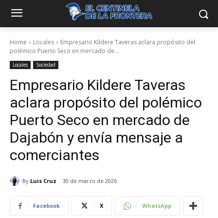
Home
Locales
Empresario Kildere Taveras aclara propósito del
polémico Puerto Seco en mercado de...
Locales
Sociedad
Empresario Kildere Taveras
aclara propósito del polémico
Puerto Seco en mercado de
Dajabón y envía mensaje a
comerciantes
By
Luis Cruz
30 de marzo de 2026
Facebook
X
WhatsApp