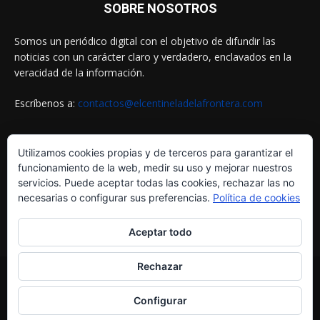
SOBRE NOSOTROS
Somos un periódico digital con el objetivo de difundir las
noticias con un carácter claro y verdadero, enclavados en la
veracidad de la información.
Escríbenos a:
contactos@elcentineladelafrontera.com
Utilizamos cookies propias y de terceros para garantizar el
SIGUENOS EN
funcionamiento de la web, medir su uso y mejorar nuestros
servicios. Puede aceptar todas las cookies, rechazar las no
necesarias o configurar sus preferencias.
Política de cookies
Aceptar todo
Rechazar
© ELCENTINELADELAFRONTERA.COM by
MultiServicios Helena
Configurar
¿Quiénes Somos?
Aviso Legal
Política de Cookies
Política de Privacidad
Contactos