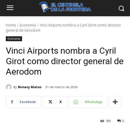
Home
Economía
Vinci Airports nombra a Cyril Girot como director
general de Aerodom
Economía
Vinci Airports nombra a Cyril
Girot como director general de
Aerodom
By
Bimary Matos
31 de marzo de 2026
Facebook
X
WhatsApp
189
0