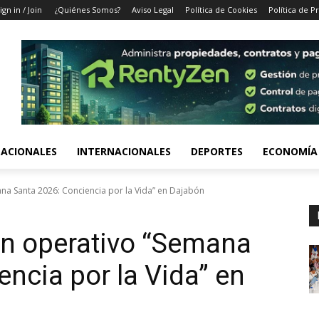
ign in / Join
¿Quiénes Somos?
Aviso Legal
Política de Cookies
Política de P
ACIONALES
INTERNACIONALES
DEPORTES
ECONOMÍA
na Santa 2026: Conciencia por la Vida” en Dajabón
an operativo “Semana
ncia por la Vida” en