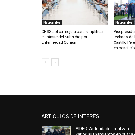
Nacionales
Nacionales
CNSS aplica mejora para simplificar
Vicepreside
el trámite del Subsidio por
techado de l
Enfermedad Común
Castillo Pér
en beneficio
ARTICULOS DE INTERES
VIDEO: Autoridades realizan
varios allanamientos en busca