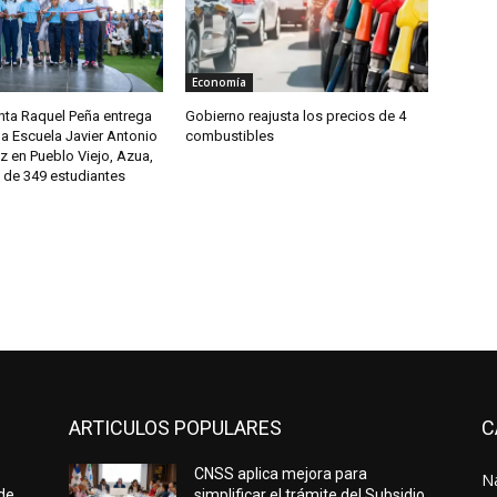
Economía
nta Raquel Peña entrega
Gobierno reajusta los precios de 4
a Escuela Javier Antonio
combustibles
ez en Pueblo Viejo, Azua,
 de 349 estudiantes
ARTICULOS POPULARES
C
CNSS aplica mejora para
N
 de
simplificar el trámite del Subsidio