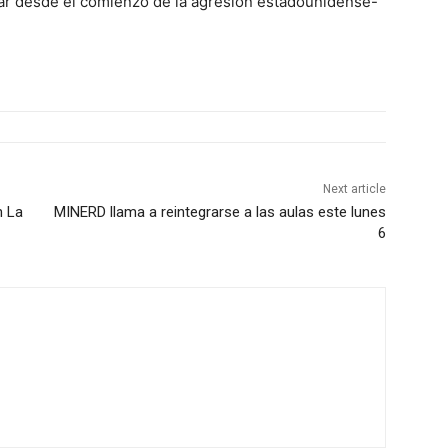
lear desde el comienzo de la agresión estadounidense-
Next article
n La
MINERD llama a reintegrarse a las aulas este lunes
6