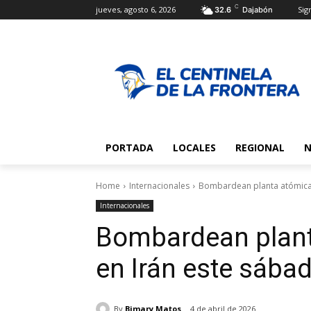
C
jueves, agosto 6, 2026
Sign
32.6
Dajabón
PORTADA
LOCALES
REGIONAL
N
Home
Internacionales
Bombardean planta atómica 
Internacionales
Bombardean plant
en Irán este sába
By
Bimary Matos
4 de abril de 2026