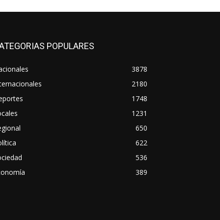
ATEGORIAS POPULARES
acionales
3878
ternacionales
2180
eportes
1748
ocales
1231
gional
650
lítica
622
ociedad
536
conomía
389