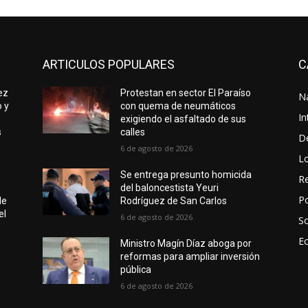
ARTICULOS POPULARES
C
ez
Protestan en sector El Paraíso
N
o y
con quema de neumáticos
In
exigiendo el asfaltado de sus
s
calles
D
6 de agosto de 2026
L
Se entrega presunto homicida
Re
del baloncestista Yeuri
Po
de
Rodríguez de San Carlos
el
6 de agosto de 2026
S
E
Ministro Magín Díaz aboga por
reformas para ampliar inversión
pública
6 de agosto de 2026