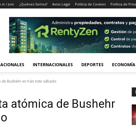
 in / Join
¿Quiénes Somos?
Aviso Legal
Política de Cookies
Política de Priv
ACIONALES
INTERNACIONALES
DEPORTES
ECONOMÍA
de Bushehr en Irán este sábado
a atómica de Bushehr
do