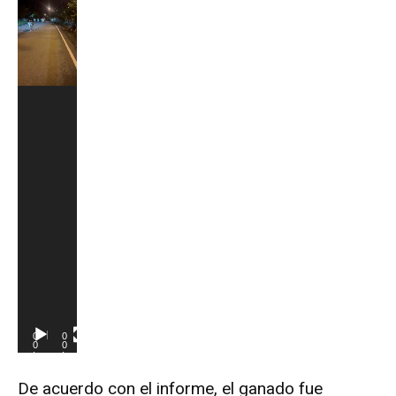
e
v
í
d
e
o
0
0
0
0
:
:
0
1
0
9
De acuerdo con el informe, el ganado fue