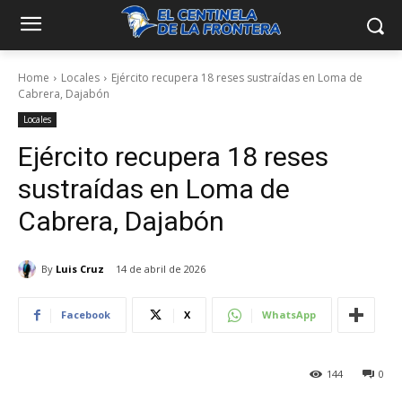
Home
Locales
Ejército recupera 18 reses sustraídas en Loma de
Cabrera, Dajabón
Locales
Ejército recupera 18 reses
sustraídas en Loma de
Cabrera, Dajabón
By
Luis Cruz
14 de abril de 2026
Facebook
X
WhatsApp
144
0