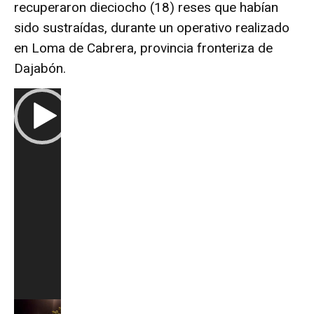
recuperaron dieciocho (18) reses que habían
sido sustraídas, durante un operativo realizado
en Loma de Cabrera, provincia fronteriza de
Dajabón.
R
e
p
r
o
d
u
c
t
o
r
d