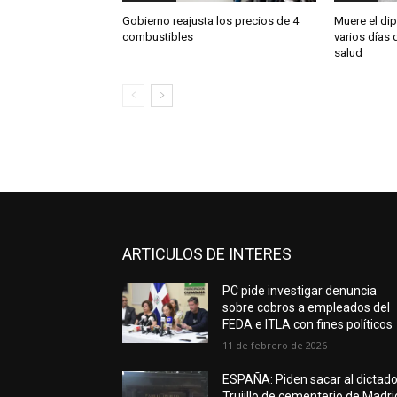
Gobierno reajusta los precios de 4
Muere el dip
combustibles
varios días
salud
ARTICULOS DE INTERES
PC pide investigar denuncia
sobre cobros a empleados del
FEDA e ITLA con fines políticos
11 de febrero de 2026
ESPAÑA: Piden sacar al dictado
Trujillo de cementerio de Madri