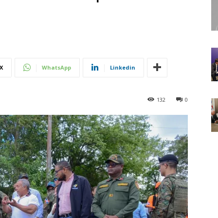
X
WhatsApp
Linkedin
132
0