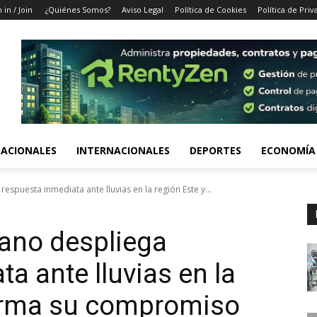
 in / Join
¿Quiénes Somos?
Aviso Legal
Política de Cookies
Política de Priv
ACIONALES
INTERNACIONALES
DEPORTES
ECONOMÍA
spuesta inmediata ante lluvias en la región Este y...
ano despliega
a ante lluvias en la
firma su compromiso