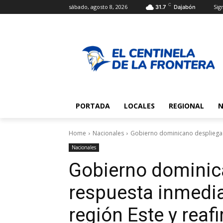
C
sábado, agosto 8, 2026
Sign
31.7
Dajabón
PORTADA
LOCALES
REGIONAL
N
Home
Nacionales
Gobierno dominicano despliega re
Nacionales
Gobierno dominic
respuesta inmediat
región Este y rea