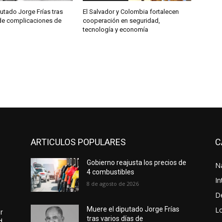
utado Jorge Frías tras
El Salvador y Colombia fortalecen
 de complicaciones de
cooperación en seguridad,
tecnología y economía
ARTICULOS POPULARES
C
Gobierno reajusta los precios de
N
4 combustibles
In
8 de agosto de 2026
D
L
Muere el diputado Jorge Frías
r
tras varios días de
d