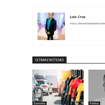
Luis Cruz
https://elcentineladelafront
ÚLTIMAS NOTICIAS
Economía
Política