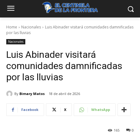
Home
Nacionales
Luis Abinader visitará comunidades damnificadas
por las lluvias
Nacionales
Luis Abinader visitará
comunidades damnificadas
por las lluvias
By
Bimary Matos
18 de abril de 2026
Facebook
X
WhatsApp
165
0