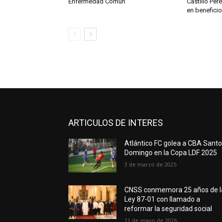
Enfermedad Común
Castillo Pér
en beneficio
ARTICULOS DE INTERES
Atlántico FC golea a CBA Sant
Domingo en la Copa LDF 2025
3 de marzo de 2025
CNSS conmemora 25 años de l
Ley 87-01 con llamado a
reformar la seguridad social
11 de mayo de 2026