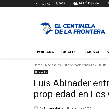
C
domingo, agosto 9, 2026
S
24.2
Dajabón
PORTADA
LOCALES
REGIONAL
N
Home
Nacionales
Luis Abinader entrega 2,000 tít
Nacionales
Luis Abinader entr
propiedad en Los
By
Bimary Matos
19 de abril de 2026