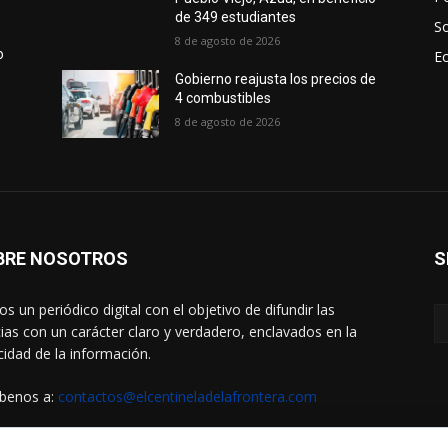
de 349 estudiantes
S
8 de agosto de 2026
o
E
Gobierno reajusta los precios de
4 combustibles
8 de agosto de 2026
BRE NOSOTROS
S
s un periódico digital con el objetivo de difundir las
cias con un carácter claro y verdadero, enclavados en la
cidad de la información.
íbenos a:
contactos@elcentineladelafrontera.com