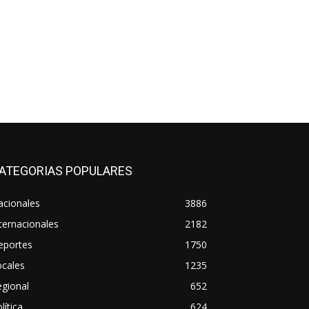
ATEGORIAS POPULARES
acionales
3886
ternacionales
2182
eportes
1750
ocales
1235
gional
652
lítica
624