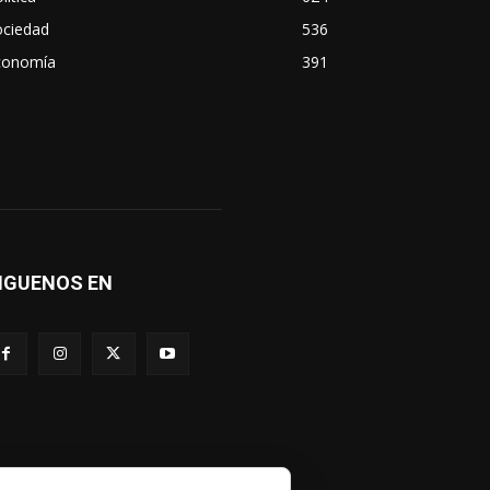
ociedad
536
conomía
391
IGUENOS EN