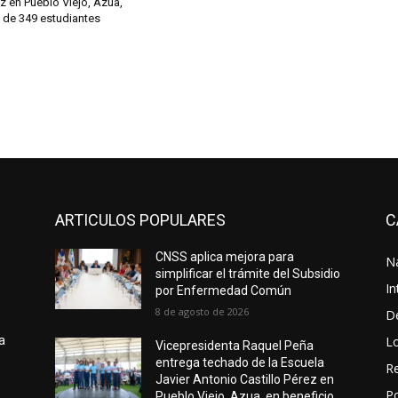
ez en Pueblo Viejo, Azua,
 de 349 estudiantes
ARTICULOS POPULARES
C
o
CNSS aplica mejora para
N
simplificar el trámite del Subsidio
In
por Enfermedad Común
8 de agosto de 2026
D
L
a
Vicepresidenta Raquel Peña
entrega techado de la Escuela
Re
Javier Antonio Castillo Pérez en
Po
Pueblo Viejo, Azua, en beneficio