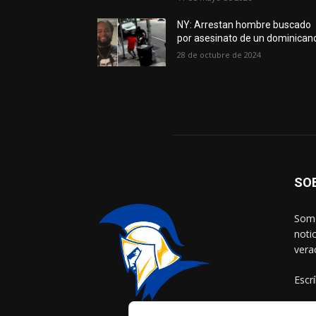
NY: Arrestan hombre buscado
por asesinato de un dominican
28 de octubre de 2024
SO
Somo
noti
vera
Escr