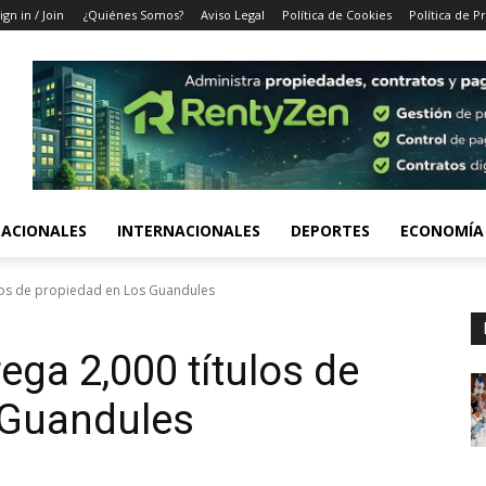
ign in / Join
¿Quiénes Somos?
Aviso Legal
Política de Cookies
Política de P
ACIONALES
INTERNACIONALES
DEPORTES
ECONOMÍA
ulos de propiedad en Los Guandules
ega 2,000 títulos de
 Guandules