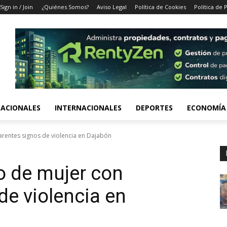
Sign in / Join
¿Quiénes Somos?
Aviso Legal
Política de Cookies
Política de 
ACIONALES
INTERNACIONALES
DEPORTES
ECONOMÍA
rentes signos de violencia en Dajabón
o de mujer con
de violencia en