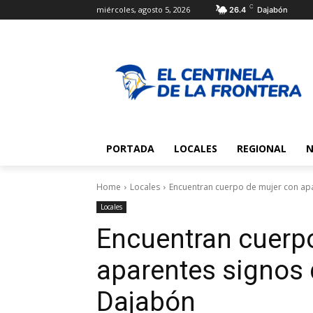
C
miércoles, agosto 5, 2026
26.4
Dajabón
PORTADA
LOCALES
REGIONAL
N
Home
Locales
Encuentran cuerpo de mujer con apa
Locales
Encuentran cuerp
aparentes signos 
Dajabón