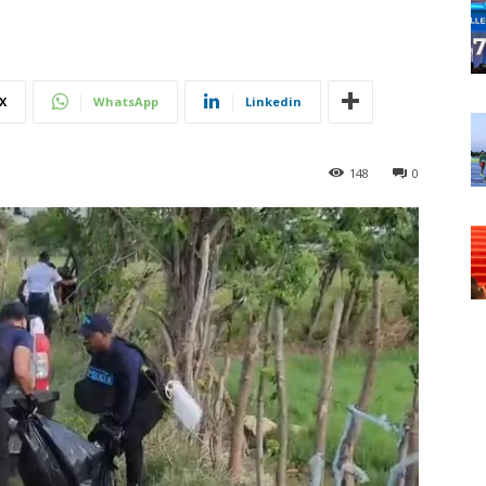
X
WhatsApp
Linkedin
148
0