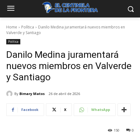
Home
Política
Danilo Medina juramentará nuevos miembros en
Valverde y Santiago
Política
Danilo Medina juramentará
nuevos miembros en Valverde
y Santiago
By
Bimary Matos
26 de abril de 2026
Facebook
X
WhatsApp
150
0