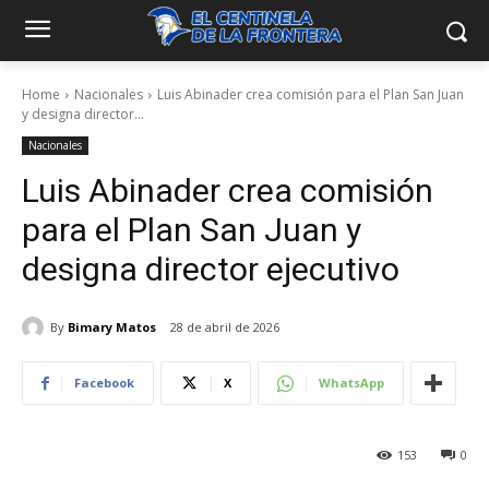
Home
Nacionales
Luis Abinader crea comisión para el Plan San Juan
y designa director...
Nacionales
Luis Abinader crea comisión
para el Plan San Juan y
designa director ejecutivo
By
Bimary Matos
28 de abril de 2026
Facebook
X
WhatsApp
153
0