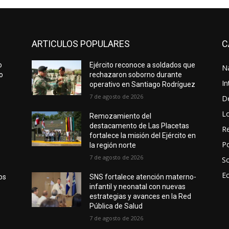
ARTICULOS POPULARES
C
o
Ejército reconoce a soldados que
N
lo
rechazaron soborno durante
In
operativo en Santiago Rodríguez
7 de agosto de 2026
D
L
Remozamiento del
destacamento de Las Placetas
Re
fortalece la misión del Ejército en
Po
la región norte
7 de agosto de 2026
S
E
os
SNS fortalece atención materno-
infantil y neonatal con nuevas
estrategias y avances en la Red
Pública de Salud
7 de agosto de 2026