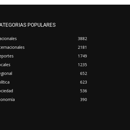
ATEGORIAS POPULARES
acionales
3882
ternacionales
2181
eportes
1749
ocales
1235
gional
652
lítica
623
ociedad
536
conomía
390