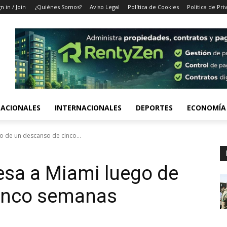
n in / Join
¿Quiénes Somos?
Aviso Legal
Política de Cookies
Política de Pri
ACIONALES
INTERNACIONALES
DEPORTES
ECONOMÍA
o de un descanso de cinco...
esa a Miami luego de
inco semanas