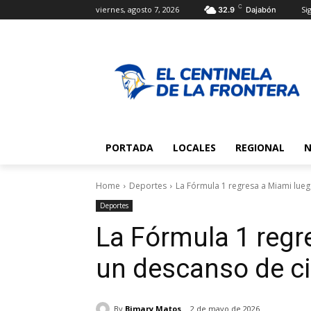
C
viernes, agosto 7, 2026
Sig
32.9
Dajabón
PORTADA
LOCALES
REGIONAL
N
Home
Deportes
La Fórmula 1 regresa a Miami lueg
Deportes
La Fórmula 1 regr
un descanso de c
By
Bimary Matos
2 de mayo de 2026