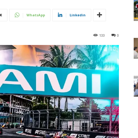
X
WhatsApp
Linkedin
133
0