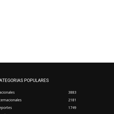
ATEGORIAS POPULARES
acionales
3883
ternacionales
2181
eportes
1749