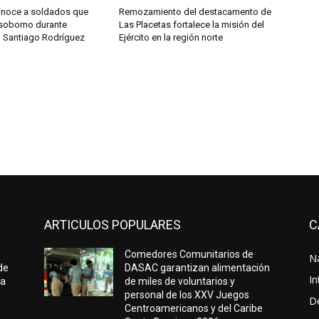
conoce a soldados que
Remozamiento del destacamento de
soborno durante
Las Placetas fortalece la misión del
n Santiago Rodríguez
Ejército en la región norte
ARTICULOS POPULARES
C
Comedores Comunitarios de
N
de
DASAC garantizan alimentación
In
ta
de miles de voluntarios y
personal de los XXV Juegos
D
Centroamericanos y del Caribe