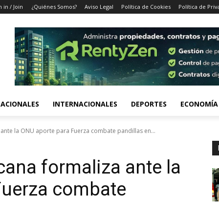
n in / Join
¿Quiénes Somos?
Aviso Legal
Política de Cookies
Política de Pri
ACIONALES
INTERNACIONALES
DEPORTES
ECONOMÍA
ante la ONU aporte para Fuerza combate pandillas en...
ana formaliza ante la
Fuerza combate