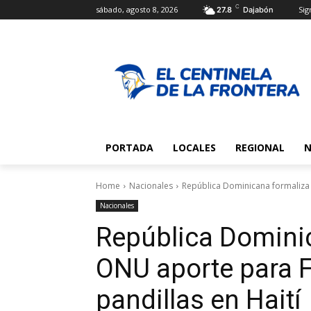
C
sábado, agosto 8, 2026
Sig
27.8
Dajabón
PORTADA
LOCALES
REGIONAL
N
Home
Nacionales
República Dominicana formaliza 
Nacionales
República Dominic
ONU aporte para 
pandillas en Haití