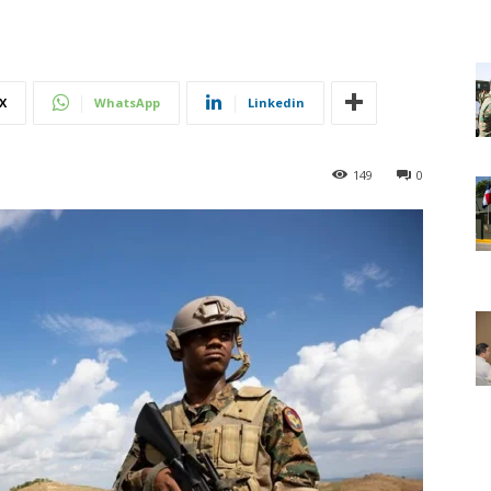
X
WhatsApp
Linkedin
149
0