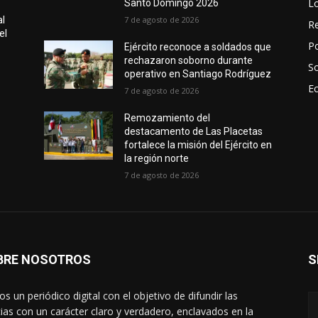
L
Santo Domingo 2026
al
7 de agosto de 2026
Re
el
Po
Ejército reconoce a soldados que
rechazaron soborno durante
S
operativo en Santiago Rodríguez
E
7 de agosto de 2026
Remozamiento del
destacamento de Las Placetas
fortalece la misión del Ejército en
la región norte
7 de agosto de 2026
BRE NOSOTROS
S
s un periódico digital con el objetivo de difundir las
cias con un carácter claro y verdadero, enclavados en la