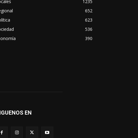
ocales
1235
gional
652
lítica
623
ociedad
536
conomía
390
IGUENOS EN