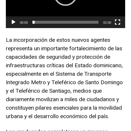
d
u
c
00:00
02:00
t
o
La incorporación de estos nuevos agentes
r
d
representa un importante fortalecimiento de las
e
capacidades de seguridad y protección de
v
infraestructuras críticas del Estado dominicano,
í
especialmente en el Sistema de Transporte
d
Integrado Metro y Teleférico de Santo Domingo
e
y el Teleférico de Santiago, medios que
o
diariamente movilizan a miles de ciudadanos y
constituyen pilares esenciales para la movilidad
urbana y el desarrollo económico del país.