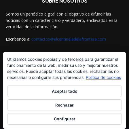
SOBRE NOSOTROS
Somos un periódico digital con el objetivo de difundir las
noticias con un carácter claro y verdadero, enclavados en la
veracidad de la información.
Escríbenos a:
contactos@elcentineladelafrontera.com
Utilizamos cookies propias y de terceros para garantizar el
SIGUENOS EN
funcionamiento de la web, medir su uso y mejorar nuestros
servicios. Puede aceptar todas las cookies, rechazar las no
necesarias o configurar sus preferencias.
Política de cookies
Aceptar todo
Rechazar
© ELCENTINELADELAFRONTERA.COM by
MultiServicios Helena
¿Quiénes Somos?
Aviso Legal
Política de Cookies
Configurar
Política de Privacidad
Contactos