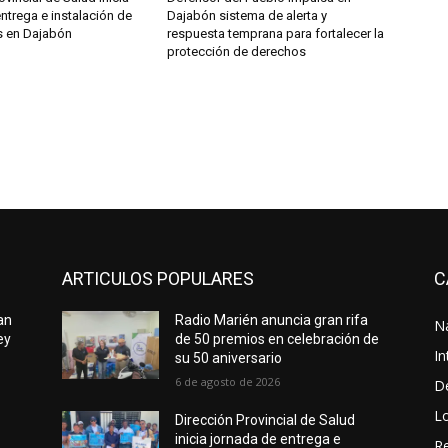
ntrega e instalación de
Dajabón sistema de alerta y
s en Dajabón
respuesta temprana para fortalecer la
protección de derechos
ARTICULOS POPULARES
C
an
Radio Marién anuncia gran rifa
N
ey
de 50 premios en celebración de
In
su 50 aniversario
6 de agosto de 2026
D
L
Dirección Provincial de Salud
inicia jornada de entrega e
Re