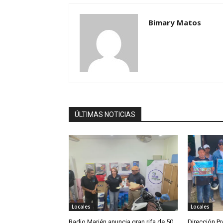
Bimary Matos
ÚLTIMAS NOTICIAS
Locales
Locales
Radio Marién anuncia gran rifa de 50
Dirección Pr