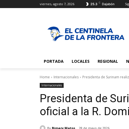
C
viernes, agosto 7, 2026
Sig
25.3
Dajabón
PORTADA
LOCALES
REGIONAL
N
Home
Internacionales
Presidenta de Surinam realiza
Internacionales
Presidenta de Suri
oficial a la R. Do
By
Bimary Matos
28 de mayo de 2026