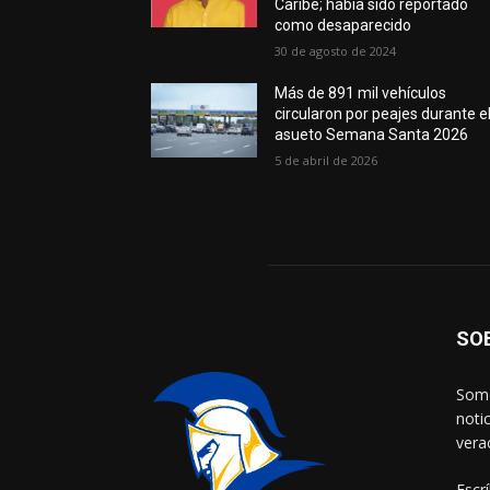
Caribe; había sido reportado
como desaparecido
30 de agosto de 2024
Más de 891 mil vehículos
circularon por peajes durante e
asueto Semana Santa 2026
5 de abril de 2026
SO
Somo
noti
vera
Escr