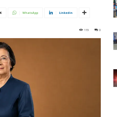
X
WhatsApp
Linkedin
119
0