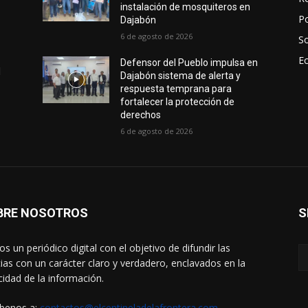
instalación de mosquiteros en
Po
Dajabón
6 de agosto de 2026
S
E
Defensor del Pueblo impulsa en
l
Dajabón sistema de alerta y
respuesta temprana para
fortalecer la protección de
derechos
6 de agosto de 2026
BRE NOSOTROS
S
s un periódico digital con el objetivo de difundir las
cias con un carácter claro y verdadero, enclavados en la
cidad de la información.
íbenos a:
contactos@elcentineladelafrontera.com