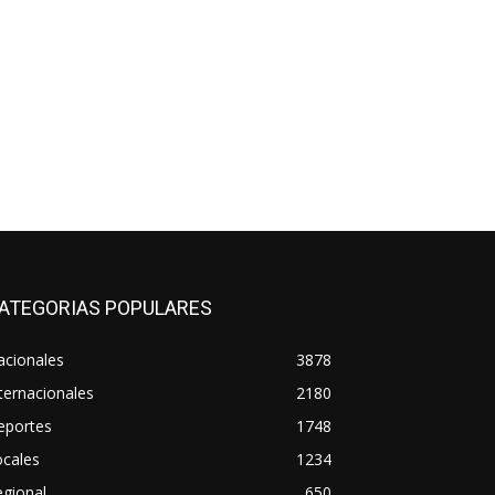
ATEGORIAS POPULARES
acionales
3878
ternacionales
2180
eportes
1748
ocales
1234
gional
650