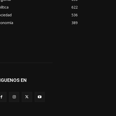
lítica
622
ociedad
536
conomía
389
IGUENOS EN