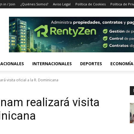
n in / Join
¿Quiénes Somos?
Aviso Legal
Política de Cookies
Política de Pri
ACIONALES
INTERNACIONALES
DEPORTES
ECONOMÍA
rá visita oficial a la R. Dominicana
nam realizará visita
minicana