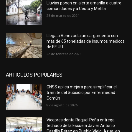
Lluvias ponen en alerta amarilla a cuatro
comunidades y a Ceuta y Melilla
25 de marzo de 2024
Llega a Venezuela un cargamento con
más de 65 toneladas de insumos médicos
de EE.UU.
22 de febrero de 2026
ARTICULOS POPULARES
CNSS aplica mejora para simplificar el
trámite del Subsidio por Enfermedad
Común
8 de agosto de 2026
Vicepresidenta Raquel Peña entrega
techado de la Escuela Javier Antonio
Castillo Pérez en Pueblo Viejo, Azua, en