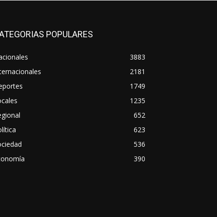
ATEGORIAS POPULARES
acionales
3883
ternacionales
2181
eportes
1749
ocales
1235
gional
652
lítica
623
ociedad
536
conomía
390