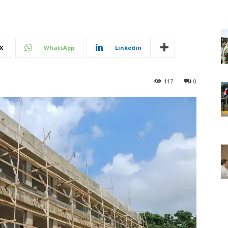
X
WhatsApp
Linkedin
117
0