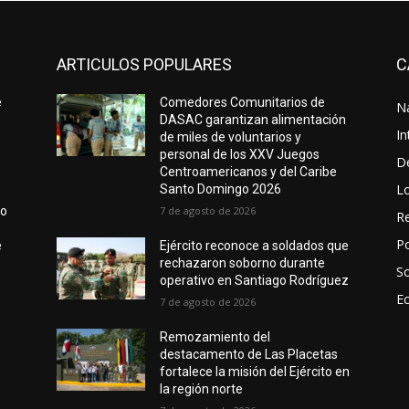
ARTICULOS POPULARES
C
e
Comedores Comunitarios de
N
DASAC garantizan alimentación
In
de miles de voluntarios y
personal de los XXV Juegos
D
Centroamericanos y del Caribe
L
Santo Domingo 2026
do
7 de agosto de 2026
Re
Po
e
Ejército reconoce a soldados que
rechazaron soborno durante
S
operativo en Santiago Rodríguez
E
7 de agosto de 2026
Remozamiento del
destacamento de Las Placetas
fortalece la misión del Ejército en
la región norte