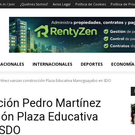
n in / Join
¿Quiénes Somos?
Aviso Legal
Política de Cookies
Política de Pri
ACIONALES
INTERNACIONALES
DEPORTES
ECONOMÍA
tínez vanzan construcción Plaza Educativa Manoguayabo en SDO
ción Pedro Martínez
ón Plaza Educativa
 SDO