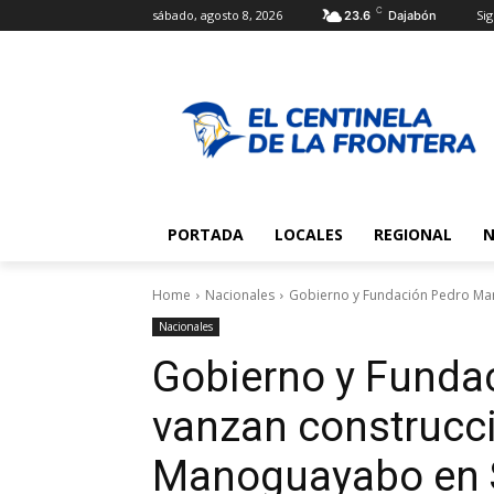
C
sábado, agosto 8, 2026
Sig
23.6
Dajabón
PORTADA
LOCALES
REGIONAL
N
Home
Nacionales
Gobierno y Fundación Pedro Mar
Nacionales
Gobierno y Funda
vanzan construcci
Manoguayabo en