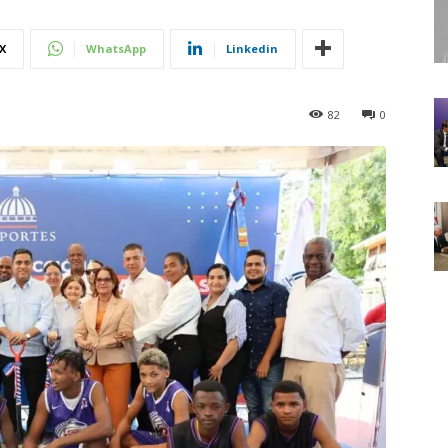
X
WhatsApp
Linkedin
82
0