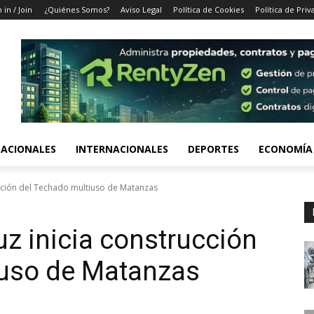
 in / Join
¿Quiénes Somos?
Aviso Legal
Política de Cookies
Política de Priv
ACIONALES
INTERNACIONALES
DEPORTES
ECONOMÍA
rucción del Techado multiuso de Matanzas
uz inicia construcción
iuso de Matanzas