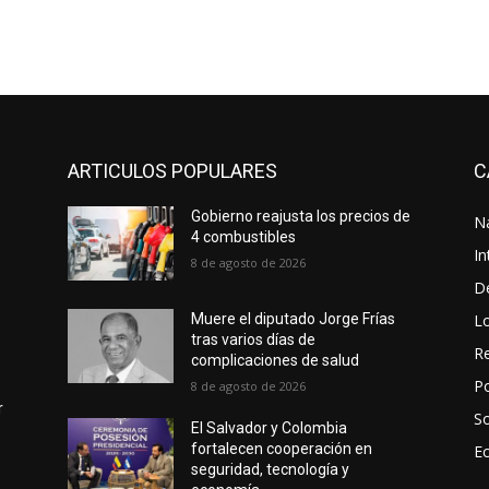
ARTICULOS POPULARES
C
Gobierno reajusta los precios de
N
4 combustibles
In
8 de agosto de 2026
D
L
Muere el diputado Jorge Frías
tras varios días de
Re
complicaciones de salud
Po
8 de agosto de 2026
r
S
El Salvador y Colombia
fortalecen cooperación en
E
seguridad, tecnología y