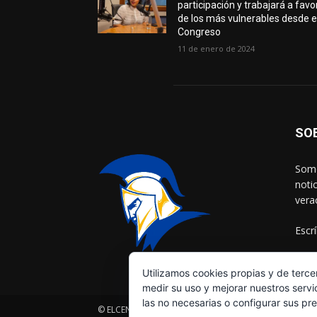
participación y trabajará a favo
de los más vulnerables desde e
Congreso
11 de enero de 2024
SO
Somo
noti
vera
Escr
Utilizamos cookies propias y de terce
medir su uso y mejorar nuestros servi
las no necesarias o configurar sus pr
© ELCENTINELADELAFRONTERA.COM by
MultiServicios