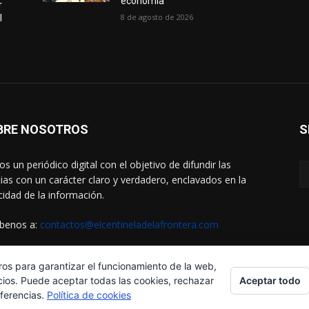
economía
r
8 de agosto de 2026
l
BRE NOSOTROS
S
s un periódico digital con el objetivo de difundir las
cias con un carácter claro y verdadero, enclavados en la
cidad de la información.
íbenos a:
contactos@elcentineladelafrontera.com
ros para garantizar el funcionamiento de la web,
Aceptar todo
cios. Puede aceptar todas las cookies, rechazar
eferencias.
Política de cookies
¿Quiénes Somos?
Aviso Legal
 Helena