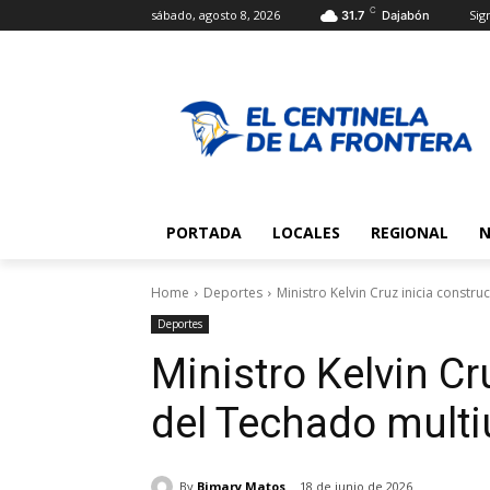
C
sábado, agosto 8, 2026
Sign
31.7
Dajabón
PORTADA
LOCALES
REGIONAL
N
Home
Deportes
Ministro Kelvin Cruz inicia const
Deportes
Ministro Kelvin Cr
del Techado mult
By
Bimary Matos
18 de junio de 2026