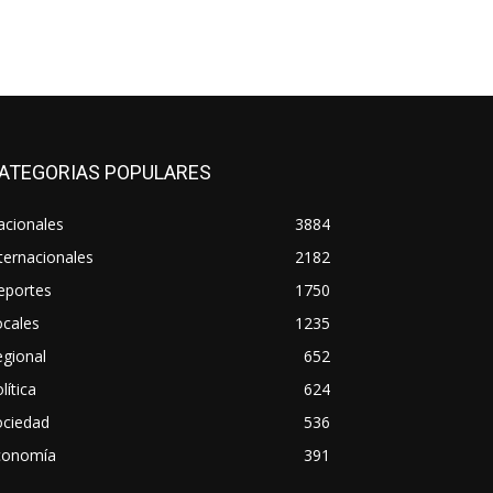
ATEGORIAS POPULARES
acionales
3884
ternacionales
2182
eportes
1750
ocales
1235
gional
652
lítica
624
ociedad
536
conomía
391