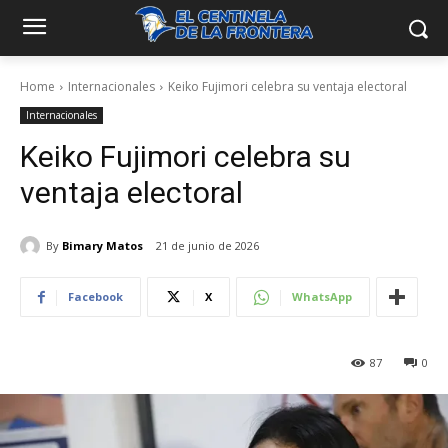
Home
Internacionales
Keiko Fujimori celebra su ventaja electoral
Internacionales
Keiko Fujimori celebra su
ventaja electoral
By
Bimary Matos
21 de junio de 2026
Facebook
X
WhatsApp
87
0