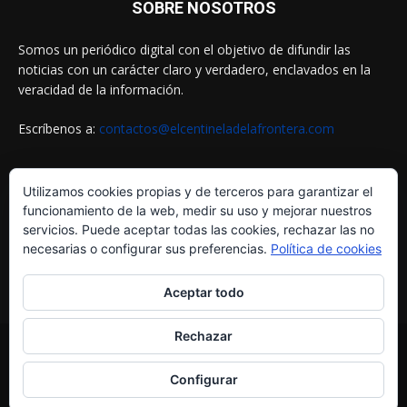
SOBRE NOSOTROS
Somos un periódico digital con el objetivo de difundir las
noticias con un carácter claro y verdadero, enclavados en la
veracidad de la información.
Escríbenos a:
contactos@elcentineladelafrontera.com
Utilizamos cookies propias y de terceros para garantizar el
SIGUENOS EN
funcionamiento de la web, medir su uso y mejorar nuestros
servicios. Puede aceptar todas las cookies, rechazar las no
necesarias o configurar sus preferencias.
Política de cookies
Aceptar todo
Rechazar
© ELCENTINELADELAFRONTERA.COM by
MultiServicios Helena
Configurar
¿Quiénes Somos?
Aviso Legal
Política de Cookies
Política de Privacidad
Contactos