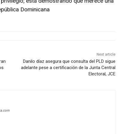
n privilegio; está demostrando que merece una
República Dominicana
Next article
gran
Danilo díaz asegura que consulta del PLD sigue
os
adelante pese a certificación de la Junta Central
Electoral, JCE
era.com