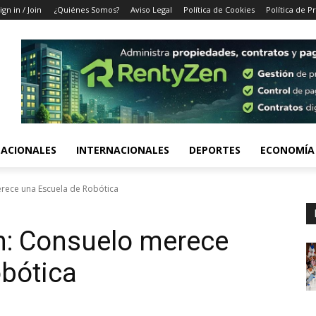
ign in / Join
¿Quiénes Somos?
Aviso Legal
Política de Cookies
Política de P
ACIONALES
INTERNACIONALES
DEPORTES
ECONOMÍA
rece una Escuela de Robótica
n: Consuelo merece
bótica