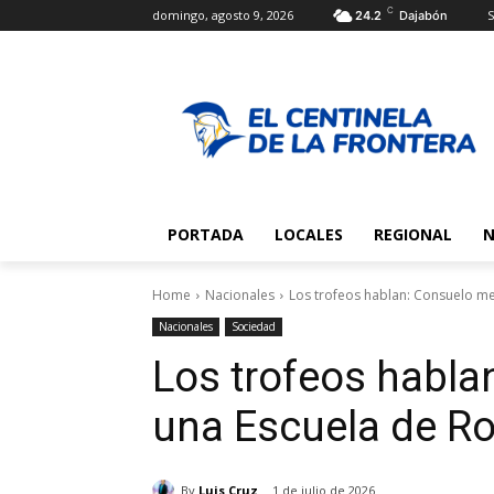
C
domingo, agosto 9, 2026
S
24.2
Dajabón
PORTADA
LOCALES
REGIONAL
N
Home
Nacionales
Los trofeos hablan: Consuelo me
Nacionales
Sociedad
Los trofeos habla
una Escuela de Ro
By
Luis Cruz
1 de julio de 2026