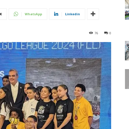
X
WhatsApp
Linkedin
76
0