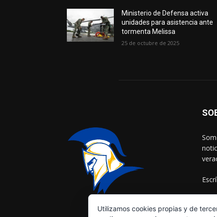
Ministerio de Defensa activa
unidades para asistencia ante
tormenta Melissa
25 de octubre de 2025
SO
Somo
noti
vera
Escr
Utilizamos cookies propias y de terce