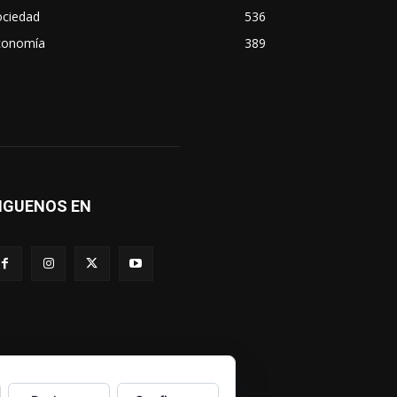
ociedad
536
conomía
389
IGUENOS EN