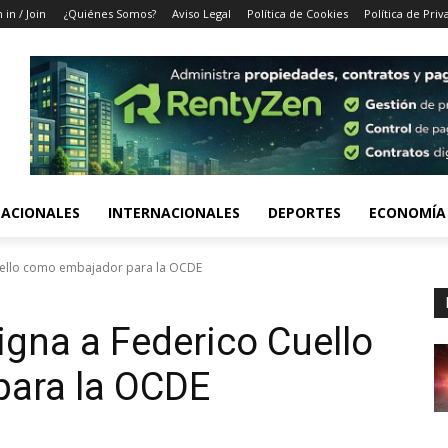
 in / Join
¿Quiénes Somos?
Aviso Legal
Política de Cookies
Política de Priv
ACIONALES
INTERNACIONALES
DEPORTES
ECONOMÍA
Cuello como embajador para la OCDE
igna a Federico Cuello
ara la OCDE