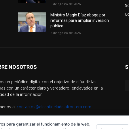
6 de agosto de 2026
S
E
Ministro Magín Díaz aboga por
reformas para ampliar inversión
pública
6 de agosto de 2026
BRE NOSOTROS
S
s un periódico digital con el objetivo de difundir las
cias con un carácter claro y verdadero, enclavados en la
cidad de la información.
íbenos a:
contactos@elcentineladelafrontera.com
ros para garantizar el funcionamiento de la web,