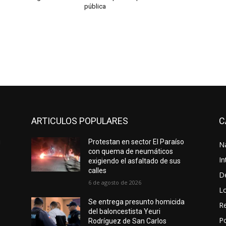
pública
ARTICULOS POPULARES
C
u
Protestan en sector El Paraíso
N
con quema de neumáticos
In
exigiendo el asfaltado de sus
calles
D
6 de agosto de 2026
L
Se entrega presunto homicida
Re
del baloncestista Yeuri
Po
Rodríguez de San Carlos