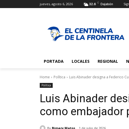
C
jueves, agosto 6, 2026
Sign
32.6
Dajabón
PORTADA
LOCALES
REGIONAL
N
Home
Política
Luis Abinader designa a Federico 
Política
Luis Abinader des
como embajador p
By
Bimary Matos
1 de julio de 2026