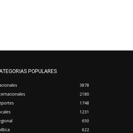
ATEGORIAS POPULARES
acionales
3878
ternacionales
2180
eportes
1748
ocales
1231
gional
650
lítica
622