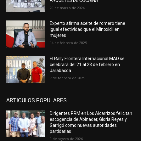
PAQUETES DE COCAÍNA
20 de marzo de 2024
Experto afirma aceite de romero tiene
igual efectividad que el Minoxidil en
mujeres
14 de febrero de 2025
El Rally Frontera Internacional MAD se
celebrará del 21 al 23 de febrero en
Jarabacoa
7 de febrero de 2025
ARTICULOS POPULARES
Dirigentes PRM en Los Alcarrizos felicitan
escogencia de Abinader, Gloria Reyes y
Garrigó como nuevas autoridades
partidarias
9 de agosto de 2026