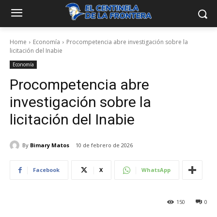
Home
Economía
Procompetencia abre investigación sobre la
licitación del Inabie
Economía
Procompetencia abre
investigación sobre la
licitación del Inabie
By
Bimary Matos
10 de febrero de 2026
Facebook
X
WhatsApp
150
0