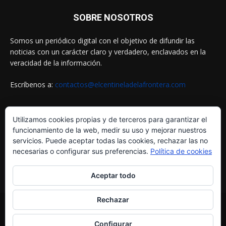
SOBRE NOSOTROS
Somos un periódico digital con el objetivo de difundir las
noticias con un carácter claro y verdadero, enclavados en la
veracidad de la información.
Escríbenos a:
contactos@elcentineladelafrontera.com
Utilizamos cookies propias y de terceros para garantizar el
SIGUENOS EN
funcionamiento de la web, medir su uso y mejorar nuestros
servicios. Puede aceptar todas las cookies, rechazar las no
necesarias o configurar sus preferencias.
Política de cookies
Aceptar todo
Rechazar
© ELCENTINELADELAFRONTERA.COM by
MultiServicios Helena
¿Quiénes Somos?
Aviso Legal
Política de Cookies
Configurar