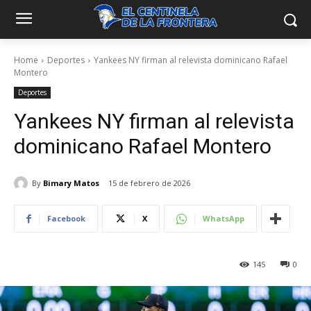
Home
Deportes
Yankees NY firman al relevista dominicano Rafael
Montero
Deportes
Yankees NY firman al relevista
dominicano Rafael Montero
By
Bimary Matos
15 de febrero de 2026
Facebook
X
WhatsApp
145
0