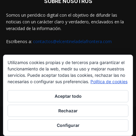
SOBRE NOSOTROS
Somos un periódico digital con el objetivo de difundir las
noticias con un carácter claro y verdadero, enclavados en la
veracidad de la información.
Escríbenos a:
contactos@elcentineladelafrontera.com
Utilizamos cookies propias y de terceros para garantizar el
SIGUENOS EN
funcionamiento de la web, medir su uso y mejorar nuestros
servicios. Puede aceptar todas las cookies, rechazar las no
necesarias o configurar sus preferencias.
Política de cookies
Aceptar todo
Rechazar
© ELCENTINELADELAFRONTERA.COM by
MultiServicios Helena
¿Quiénes Somos?
Aviso Legal
Política de Cookies
Configurar
Política de Privacidad
Contactos