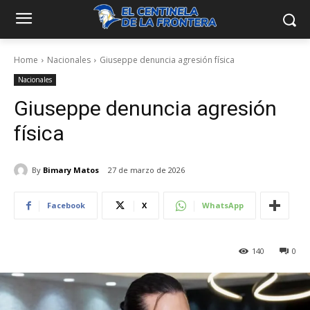
Home
Nacionales
Giuseppe denuncia agresión física
Nacionales
Giuseppe denuncia agresión
física
By
Bimary Matos
27 de marzo de 2026
Facebook
X
WhatsApp
140
0